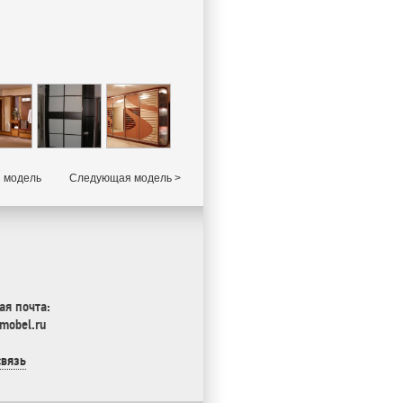
 модель
Следующая модель >
ая почта:
mobel.ru
связь