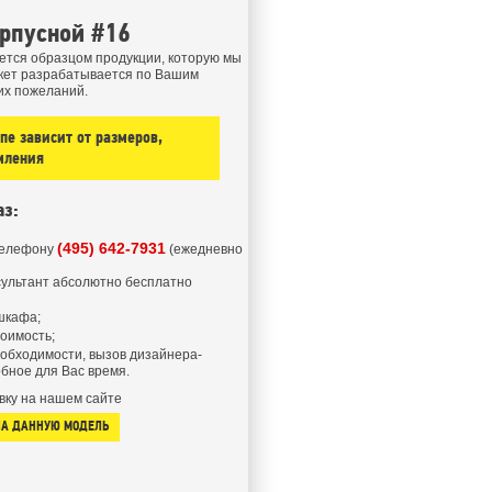
рпусной #16
ется образцом продукции, которую мы
кет разрабатывается по Вашим
их пожеланий.
е зависит от размеров,
мления
аз:
(495) 642-7931
телефону
(ежедневно
ультант абсолютно бесплатно
шкафа;
тоимость;
еобходимости, вызов дизайнера-
бное для Вас время.
вку на нашем сайте
НА ДАННУЮ МОДЕЛЬ