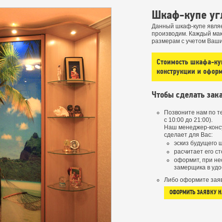
Шкаф-купе уг
Данный шкаф-купе являе
производим. Каждый ма
размерам с учетом Ваш
Стоимость шкафа-куп
конструкции и офор
Чтобы сделать зака
Позвоните нам по 
с 10:00 до 21:00).
Наш менеджер-конс
сделает для Вас:
эскиз будущего 
расчитает его ст
оформит, при не
замерщика в удо
Либо оформите заяв
ОФОРМИТЬ ЗАЯВКУ 