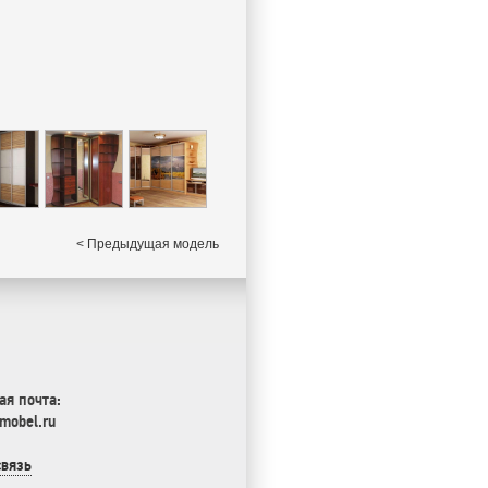
< Предыдущая модель
ая почта:
mobel.ru
связь