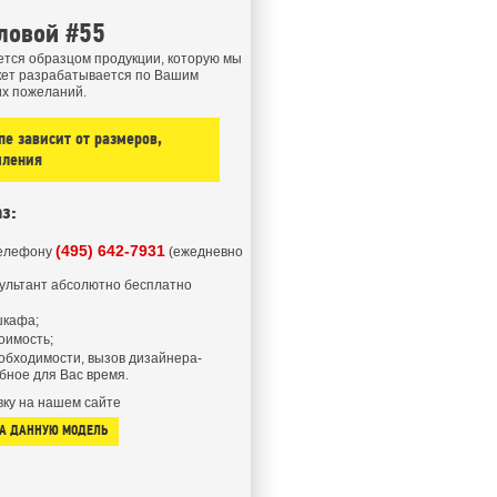
ловой #55
тся образцом продукции, которую мы
кет разрабатывается по Вашим
их пожеланий.
е зависит от размеров,
мления
з:
(495) 642-7931
телефону
(ежедневно
ультант абсолютно бесплатно
шкафа;
оимость;
обходимости, вызов дизайнера-
бное для Вас время.
ку на нашем сайте
НА ДАННУЮ МОДЕЛЬ