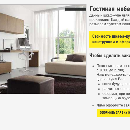
Гостиная меб
Данный шкаф-купе явля
производим. Каждый ма
размерам с учетом Ваш
Стоимость шкафа-куп
конструкции и офор
Чтобы сделать зак
Позвоните нам по 
с 10:00 до 21:00).
Наш менеджер-конс
сделает для Вас:
эскиз будущего 
расчитает его с
оформит, при н
замерщика в удо
Либо оформите зая
ОФОРМИТЬ ЗАЯВКУ 