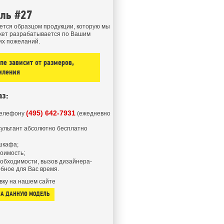
ель #27
ется образцом продукции, которую мы
кет разрабатывается по Вашим
их пожеланий.
е зависит от размеров,
мления
аз:
(495) 642-7931
телефону
(ежедневно
ультант абсолютно бесплатно
шкафа;
тоимость;
еобходимости, вызов дизайнера-
бное для Вас время.
вку на нашем сайте
НА ДАННУЮ МОДЕЛЬ