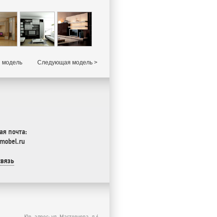
 модель
Следующая модель >
ая почта:
mobel.ru
связь