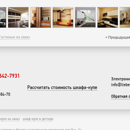
Гостиные на заказ
< Предыдущая
 642-7931
Электронн
info@liebe
Рассчитать стоимость шкафа-купе
-84-70
Обратная 
купе на заказ
шкаф-купе в детскую